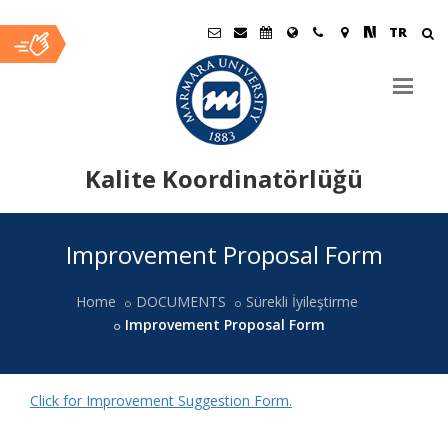
TR
Kalite Koordinatörlüğü
Ana
Improvement Proposal Form
İçerik
Home
DOCUMENTS
Sürekli İyileştirme
Improvement Proposal Form
Click for Improvement Suggestion Form.